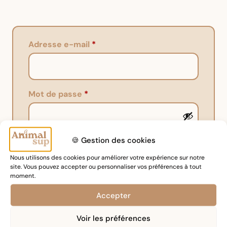
Adresse e-mail
*
Mot de passe
*
🍪 Gestion des cookies
Vos données personnelles seront utilisées pour vous
accompagner au cours de votre visite du site web, gérer
Nous utilisons des cookies pour améliorer votre expérience sur notre
l’accès à votre compte, et pour d’autres raisons décrites
site. Vous pouvez accepter ou personnaliser vos préférences à tout
dans notre
politique de confidentialité
.
moment.
S’inscrire
Accepter
Voir les préférences